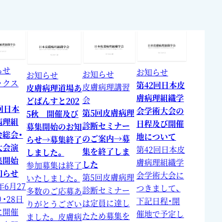
らせ
お知らせ
お知らせ
お知らせ
ックス
第42回日本皮
皮膚病理講習
皮膚病理道場あ
膚病理組織学
会
どばんすと202
回日本
会学術大会の
第5回皮膚病理
5秋 開催及び
病理組
日程及び開催
診断セミナー
募集開始のお知
会総会・
地について
のご案内→募
らせ→募集終了
大会演
第42回日本皮
集を終了しま
しました。
集開始
膚病理組織学
した
参加募集は終了
知らせ
会学術大会に
第5回皮膚病理
いたしました。
年6月27
つきまして、
診断セミナー
多数のご応募あ
）・28日
下記日程・開
は定員に達し
りがとうござい
に開催
催地で予定し
たため募集を
ました。 皮膚病