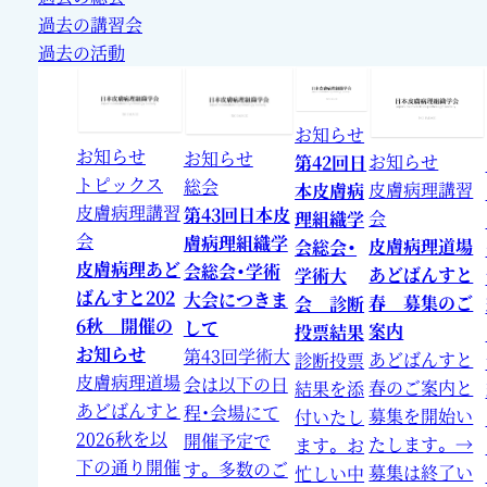
過去の講習会
過去の活動
お知らせ
お知らせ
お知らせ
お知らせ
第42回日
トピックス
総会
皮膚病理講習
本皮膚病
皮膚病理講習
第43回日本皮
会
理組織学
会
膚病理組織学
皮膚病理道場
会総会・
皮膚病理あど
会総会・学術
あどばんすと
学術大
ばんすと202
大会につきま
春 募集のご
会 診断
6秋 開催の
して
案内
投票結果
お知らせ
第43回学術大
あどばんすと
診断投票
皮膚病理道場
会は以下の日
春のご案内と
結果を添
あどばんすと
程・会場にて
募集を開始い
付いたし
2026秋を以
開催予定で
たします。 →
ます。 お
下の通り開催
す。 多数のご
募集は終了い
忙しい中