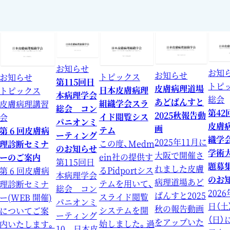
お知らせ
お知
お知らせ
トピックス
お知らせ
第115回日
トピ
皮膚病理道場
日本皮膚病理
トピックス
本病理学会
総会
あどばんすと
組織学会スラ
皮膚病理講習
総会 コン
第42
2025秋報告動
イド閲覧シス
会
パニオンミ
皮膚
画
テム
第 6 回皮膚病
ーティング
織学
2025年11月に
この度、Medm
理診断セミナ
のお知らせ
学術
大阪で開催さ
ein社の提供す
ーのご案内
第115回日
題募
れました皮膚
るPidportシス
第 6 回皮膚病
本病理学会
のお
病理道場あど
テムを用いて、
理診断セミナ
総会 コン
2026
ばんすと2025
スライド閲覧
ー(WEB 開催)
パニオンミ
日（土
秋の報告動画
システムを開
についてご案
ーティング
（日）
をアップいた
始しました。過
内いたします。
10 日本皮