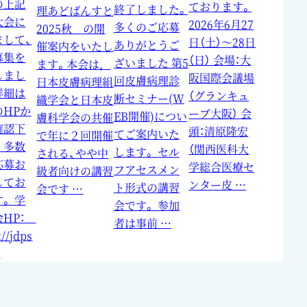
の上記
ております。
終了しました。
理あどばんすと
大会に
2026年6月27
多くのご応募
2025秋 の開
まして、
日（土）～28日
ありがとうご
催案内をいたし
募集を
（日） 会場：大
ざいました 第5
ます。本会は，
しまし
阪国際会議場
回皮膚病理診
日本皮膚病理組
詳細は
（グランキュ
断セミナー(W
織学会と日本皮
のHPか
ーブ大阪） 会
EB開催)につい
膚科学会の共催
確認下
頭：清原隆宏
てご案内いた
で年に２回開催
 多数
（関西医科大
します。 セル
される、やや中
応募お
学総合医療セ
フアセスメン
級者向けの講習
してお
ンター皮 …
ト形式の講習
会です …
。 学
会です。 参加
会HP：
者は事前 …
://jdps
…