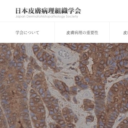
学会について
⽪膚病理の重要性
⽪