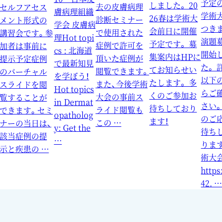
予定
しました。 20
去の皮膚病理
セルフアセス
膚病理組織
学術
26春は学術大
診断セミナー
メント形式の
学会 皮膚病
つき
会前日に開催
で使用された
講習会です。参
理Hot topi
演題
予定です。 募
症例で許可を
加者は事前に
cs : 北海道
開始
集案内はHPに
頂いた症例が
提示予定症例
で最新知見
た。 
てお知らせい
閲覧できます。
のバーチャル
を学ぼう！
以下
たします。 多
また、今後学術
スライドを閲
Hot topics
らご
くのご参加お
大会の事前ス
覧することが
in Dermat
さい。
待ちしており
ライド閲覧も
できます。セミ
opatholog
のご
ます！
この …
ナーの当日は、
y: Get the
待ち
該当症例の提
…
ります
示と疾患の …
術大
https
42. 