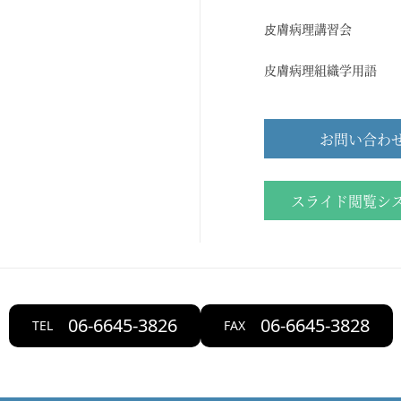
⽪膚病理講習会
皮膚病理組織学用語
お問い合わ
スライド閲覧シ
06-6645-3826
06-6645-3828
TEL
FAX