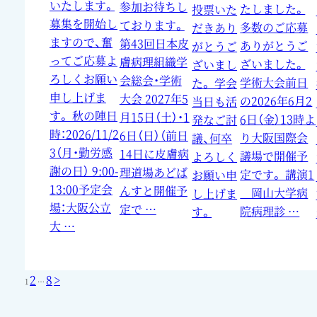
いたします。
参加お待ちし
たしました。
投票いた
募集を開始し
ております。
多数のご応募
だきあり
ますので、奮
第43回日本皮
ありがとうご
がとうご
ってご応募よ
膚病理組織学
ざいました。
ざいまし
ろしくお願い
会総会・学術
学術大会前日
た。 学会
申し上げま
大会 2027年5
の2026年6月2
当日も活
す。 秋の陣日
月15日（土）・1
6日（金）13時よ
発なご討
時：2026/11/2
6日（日）（前日
り大阪国際会
議、何卒
3（月・勤労感
14日に皮膚病
議場で開催予
よろしく
謝の日） 9:00-
理道場あどば
定です。 講演1
お願い申
13:00予定会
んすと開催予
岡山大学病
し上げま
場：大阪公立
定で …
院病理診 …
す。
大 …
投
固
固
固
2
8
>
稿
定
1
…
の
ペ
ペ
ー
定
定
ー
ジ
ジ
ペ
ペ
送