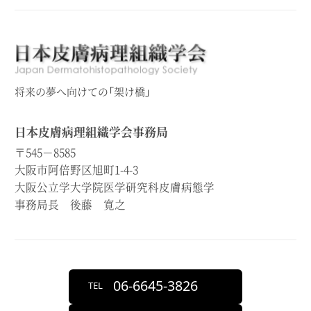
将来の夢へ向けての「架け橋」
日本皮膚病理組織学会事務局
〒545－8585
大阪市阿倍野区旭町1-4-3
大阪公立学大学院医学研究科皮膚病態学
事務局長 後藤 寛之
06-6645-3826
TEL