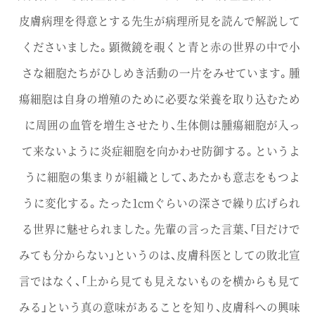
皮膚病理を得意とする先生が病理所見を読んで解説して
くださいました。顕微鏡を覗くと青と赤の世界の中で小
さな細胞たちがひしめき活動の一片をみせています。腫
瘍細胞は自身の増殖のために必要な栄養を取り込むため
に周囲の血管を増生させたり、生体側は腫瘍細胞が入っ
て来ないように炎症細胞を向かわせ防御する。というよ
うに細胞の集まりが組織として、あたかも意志をもつよ
うに変化する。たった1cmぐらいの深さで繰り広げられ
る世界に魅せられました。先輩の言った言葉、「目だけで
みても分からない」というのは、皮膚科医としての敗北宣
言ではなく、「上から見ても見えないものを横からも見て
みる」という真の意味があることを知り、皮膚科への興味